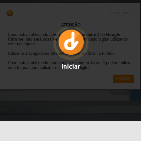
(Etapa 1 de 19)
ATENÇÃO
Caso esteja utilizando a
versão 45 (ou posterior)
do
Google
Chrome
, não será possível solicitar o certificado digital utilizando
este navegador.
Utilize os navegadores Internet Explorer ou Mozilla Firefox.
Caso esteja utilizando uma versão anterior à 45 você poderá utilizar
este tutorial para solicitar o certificado digital.