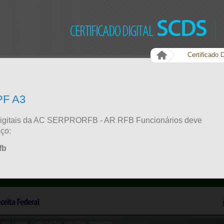
Certificado D
CPF A3
Digitais da AC SERPRORFB - AR RFB Funcionários deve
eço:
fb