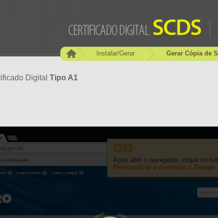
Instalar/Gerar
Gerar Cópia de 
ificado Digital
Tipo A1
Após abrir o navegador, clique no bo
Personalizar e controlar o Google